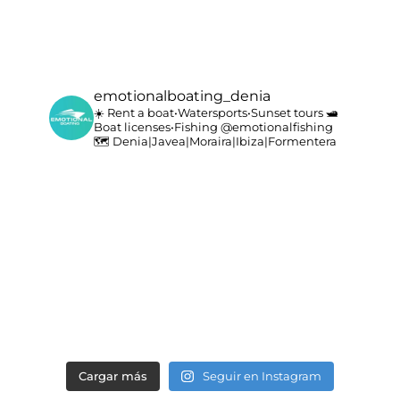
emotionalboating_denia
☀️ Rent a boat•Watersports•Sunset tours
🛥️
Boat licenses•Fishing @emotionalfishing
🗺️ Denia|Javea|Moraira|Ibiza|Formentera
Cargar más
Seguir en Instagram