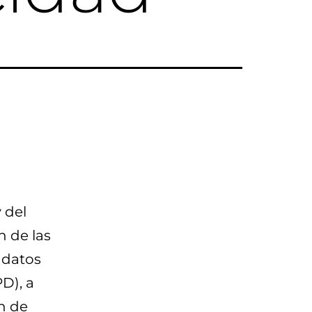
 del
n de las
 datos
PD), a
n de