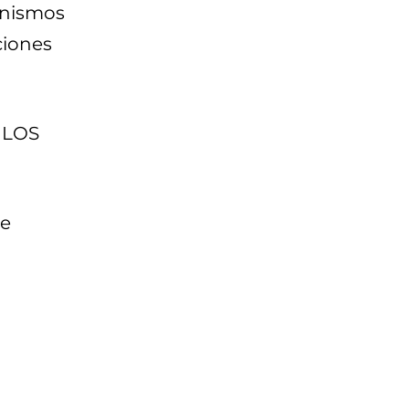
anismos
ciones
 LOS
le