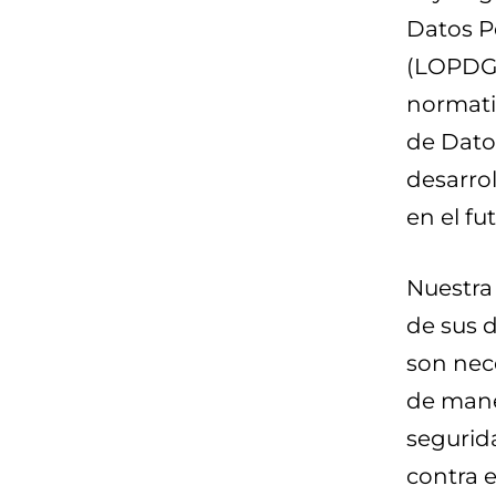
Datos Pe
(LOPDGD
normativ
de Dato
desarrol
en el fu
Nuestra
de sus d
son nece
de maner
segurid
contra e