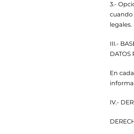
3.- Opc
cuando 
legales.
III.- B
DATOS 
En cada
informar
IV.- D
DERECH