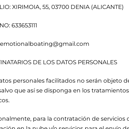
IO: XIRIMOIA, 55, 03700 DENIA (ALICANTE)
O: 633653111
emotionalboating@gmail.com
ESTINATARIOS DE LOS DATOS PERSONALES
datos personales facilitados no serán objeto d
salvo que así se disponga en los tratamientos
cos.
onalmente, para la contratación de servicios 
ión en la nube y/o servicios para el envío de