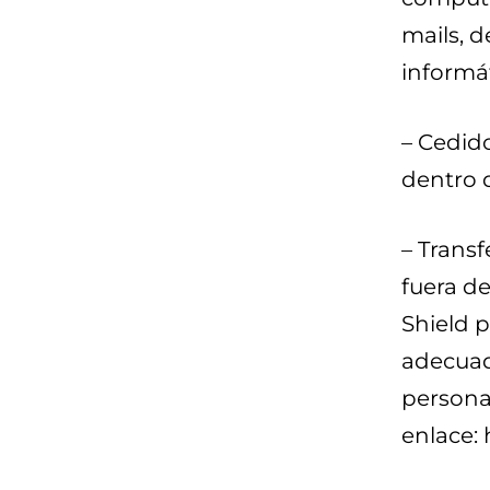
mails, d
informát
– Cedid
dentro 
– Trans
fuera d
Shield 
adecuad
persona
enlace: