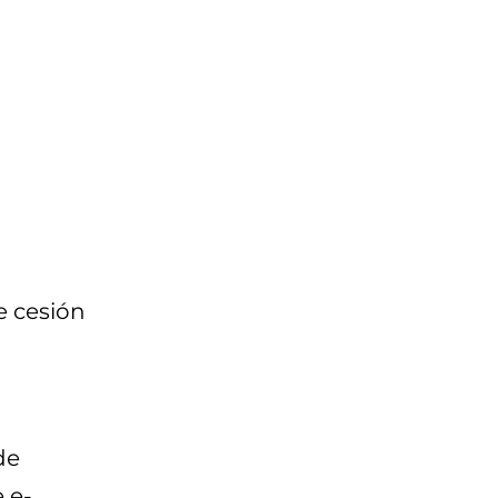
e cesión
de
 e-