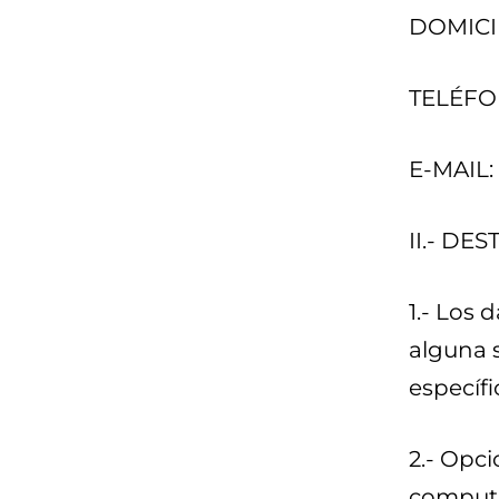
DOMICIL
TELÉFON
E-MAIL:
II.- D
1.- Los 
alguna 
específi
2.- Opci
computac