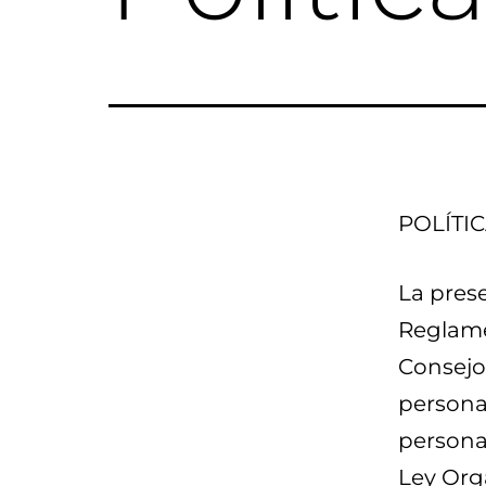
POLÍTI
La prese
Reglame
Consejo,
personas
personal
Ley Org