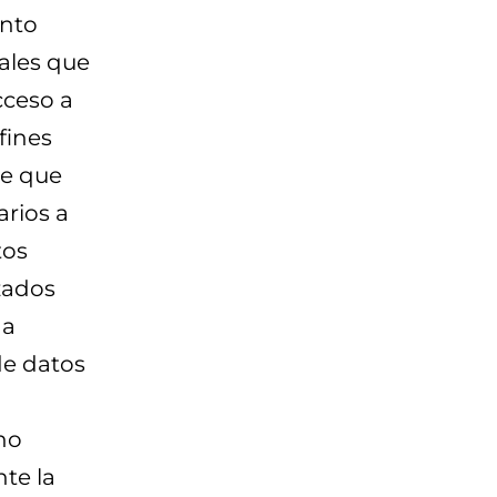
ento
ales que
cceso a
fines
de que
arios a
tos
izados
 a
 de datos
cho
te la