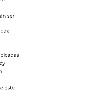
án ser:
adas
ubicadas
acy
n
o este