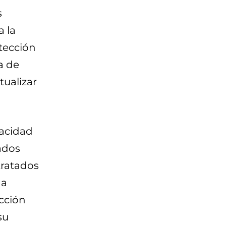
s
a la
otección
a de
tualizar
vacidad
tados
tratados
na
cción
su