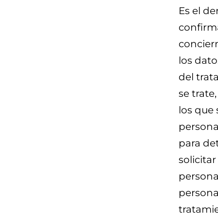
Es el d
confirm
conciern
los dato
del trat
se trate
los que
personal
para det
solicita
personal
personal
tratami