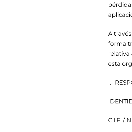
pérdida
aplicaci
A travé
forma tr
relativa
esta org
I.- RE
IDENTID
C.I.F. / 